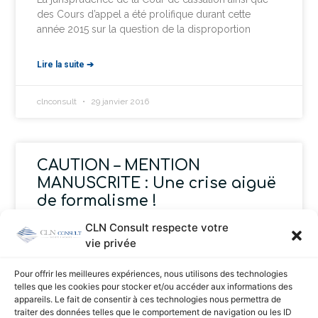
des Cours d’appel a été prolifique durant cette
année 2015 sur la question de la disproportion
Lire la suite ➔
clnconsult
29 janvier 2016
CAUTION – MENTION
MANUSCRITE : Une crise aiguë
de formalisme !
CLN Consult respecte votre
La Cour de cassation a encore frappé ! Cette fois-ci
vie privée
elle intervient pour déterminer où la caution doit
signer lorsqu’il s’agit d’un cautionnement donné par
Pour offrir les meilleures expériences, nous utilisons des technologies
une
telles que les cookies pour stocker et/ou accéder aux informations des
appareils. Le fait de consentir à ces technologies nous permettra de
traiter des données telles que le comportement de navigation ou les ID
Lire la suite ➔