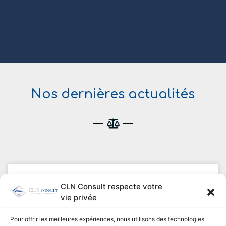
Nos dernières actualités
Taux d’intérêt légal 1er semestre
CLN Consult respecte votre
2015
vie privée
Un arrêté du 23 décembre 2014 fixe les taux de l’intérêt
Pour offrir les meilleures expériences, nous utilisons des technologies