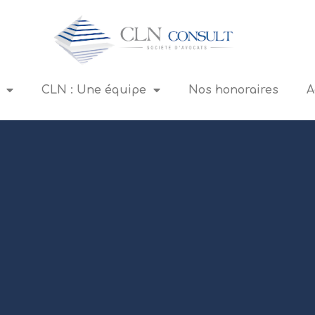
CLN : Une équipe
Nos honoraires
A