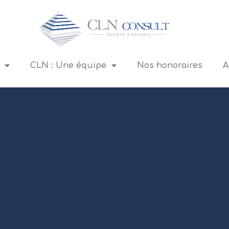
CLN : Une équipe
Nos honoraires
A