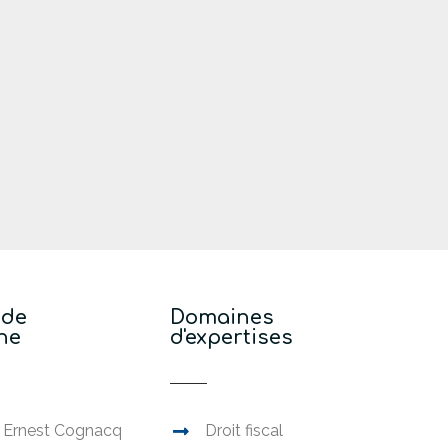
 de
Domaines
ne
d'expertises
e Ernest Cognacq
Droit fiscal