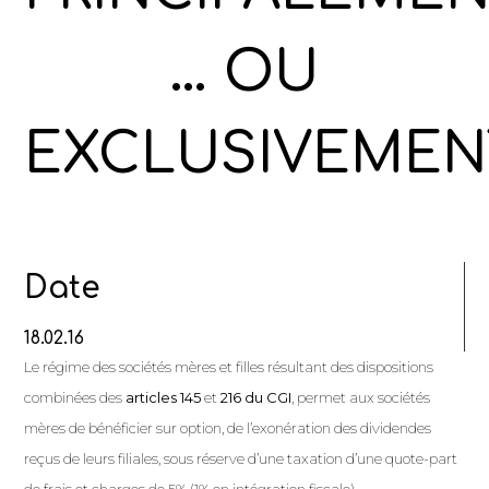
… OU
EXCLUSIVEMEN
Date
18.02.16
Le régime des sociétés mères et filles résultant des dispositions
combinées des
articles 145
et
216 du CGI
, permet aux sociétés
mères de bénéficier sur option, de l’exonération des dividendes
reçus de leurs filiales, sous réserve d’une taxation d’une quote-part
de frais et charges de 5% (1% en intégration fiscale).