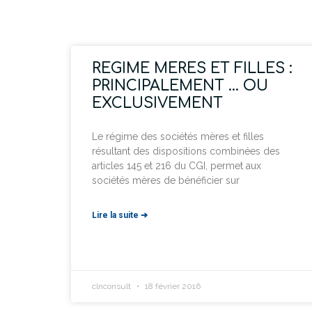
REGIME MERES ET FILLES :
PRINCIPALEMENT … OU
EXCLUSIVEMENT
Le régime des sociétés mères et filles
résultant des dispositions combinées des
articles 145 et 216 du CGI, permet aux
sociétés mères de bénéficier sur
Lire la suite ➔
clnconsult
18 février 2016