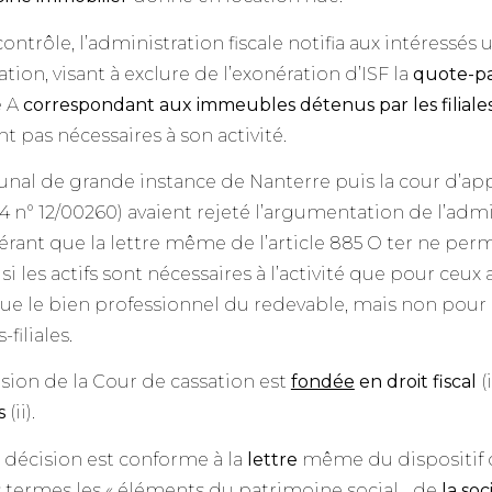
ontrôle, l’administration fiscale notifia aux intéressés
cation, visant à exclure de l’exonération d’ISF la
quote-par
é A
correspondant aux immeubles détenus par les filiale
nt pas nécessaires à son activité.
unal de grande instance de Nanterre puis la cour d’appe
4 n° 12/00260) avaient rejeté l’argumentation de l’admi
rant que la lettre même de l’article 885 O ter ne perm
r si les actifs sont nécessaires à l’activité que pour ceu
ue le bien professionnel du redevable, mais non pour c
-filiales.
sion de la Cour de cassation est
fondée
en droit fiscal
(
s
(ii).
e décision est conforme à la
lettre
même du dispositif 
s termes les « éléments du patrimoine social… de
la soc