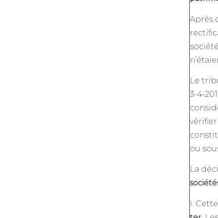
Après c
rectifi
sociét
n’étaie
Le trib
3-4-201
considé
vérifie
constit
ou sous
La déci
société
i. Cett
ter
. Le