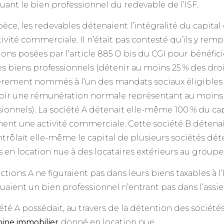
uant le bien professionnel du redevable de l’ISF.
pèce, les redevables détenaient l’intégralité du capital
ivité commerciale. Il n’était pas contesté qu’ils y rem
ons posées par l’article 885 O bis du CGI pour bénéfici
es biens professionnels (détenir au moins 25 % des droi
èrement nommés à l’un des mandats sociaux éligibles e
oir une rémunération normale représentant au moins 
ionnels). La société A détenait elle-même 100 % du cap
nt une activité commerciale. Cette société B détenait 
ntrôlait elle-même le capital de plusieurs sociétés d
 en location nue à des locataires extérieurs au groupe
ctions A ne figuraient pas dans leurs biens taxables à l’
uaient un bien professionnel n’entrant pas dans l’assie
été A possédait, au travers de la détention des sociétés
oine immobilier
donné en location nue.