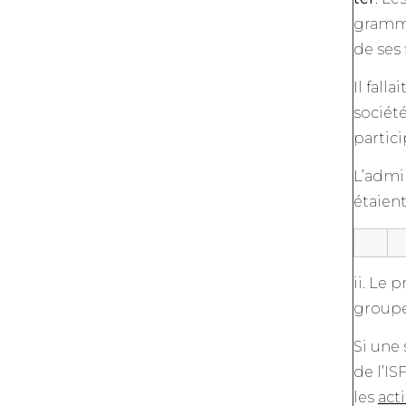
gramma
de ses 
Il fall
société
partici
L’admin
étaient
ii. Le 
groupe 
Si une
de l’IS
les
acti