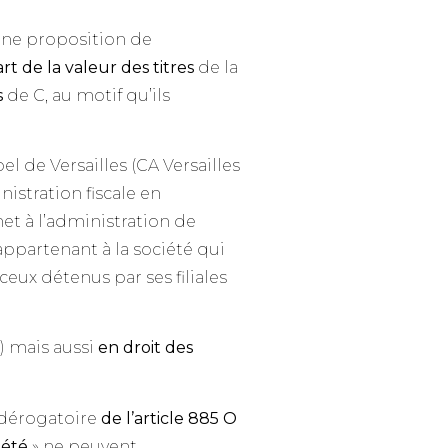
 une proposition de
t de la valeur des titres
de la
s
de C, au motif qu’ils
l de Versailles (CA Versailles
nistration fiscale en
et à l’administration de
x appartenant à la société qui
eux détenus par ses filiales
i) mais aussi
en droit des
dérogatoire
de l’article 885 O
iété
» ne peuvent