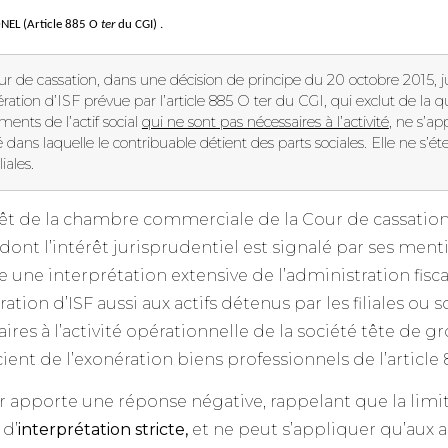
EL (Article 885 O
ter
du CGI) .
r de cassation, dans une décision de principe du 20 octobre 2015, j
ération d’ISF prévue par l’article 885 O ter du CGI, qui exclut de la q
éments de l’actif social
qui ne sont pas nécessaires à l’activité
, ne s’ap
é dans laquelle le contribuable détient des parts sociales. Elle ne s’éte
liales.
êt de la chambre commerciale de la Cour de cassation (
 dont l’intérêt jurisprudentiel est signalé par ses ment
 une interprétation extensive de l’administration fisca
ration d’ISF aussi aux actifs détenus par les filiales ou s
ires à l’activité opérationnelle de la société tête de g
ient de l’exonération biens professionnels de l’article
 apporte une réponse négative, rappelant que la limita
 d’
interprétation stricte,
et ne peut s’appliquer qu’aux a