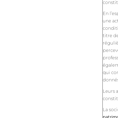
constit
En l’es
une act
conditi
titre d
réguli
percev
profess
égaleme
qui co
donnés
Leurs a
constit
La soci
patrim