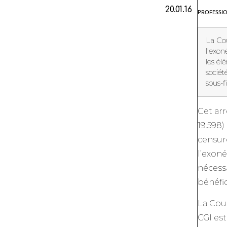
20.01.16
PROFESSION
La Cou
l’exon
les él
sociét
sous-fi
Cet arr
19.598)
censure
l’exoné
nécessa
bénéfic
La Cour
CGI est