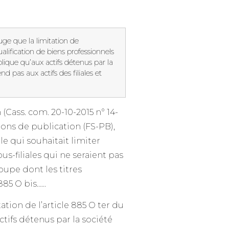
uge que la limitation de
ualification de biens professionnels
plique qu’aux actifs détenus par la
nd pas aux actifs des filiales et
Cass. com. 20-10-2015 n° 14-
ions de publication (FS-PB),
le qui souhaitait limiter
ous-filiales qui ne seraient pas
roupe dont les titres
 885 O bis……
tion de l’article 885 O ter du
ctifs détenus par la société