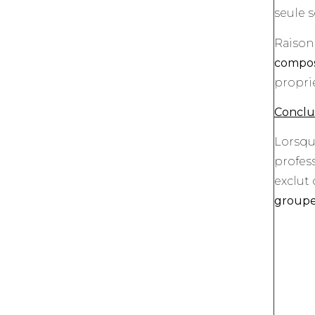
seule 
Raisonn
compos
proprié
Conclu
Lorsque
profess
exclut 
group