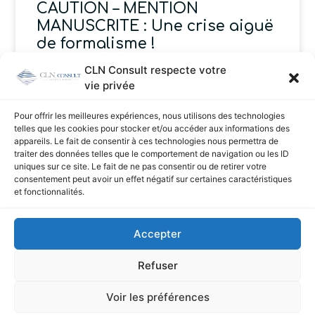
CAUTION – MENTION
MANUSCRITE : Une crise aiguë
de formalisme !
CLN Consult respecte votre
La Cour de cassation a encore frappé ! Cette fois-ci
vie privée
elle intervient pour déterminer où la caution doit
signer lorsqu’il s’agit d’un cautionnement donné par
Pour offrir les meilleures expériences, nous utilisons des technologies
une
telles que les cookies pour stocker et/ou accéder aux informations des
appareils. Le fait de consentir à ces technologies nous permettra de
traiter des données telles que le comportement de navigation ou les ID
Lire la suite ➔
uniques sur ce site. Le fait de ne pas consentir ou de retirer votre
consentement peut avoir un effet négatif sur certaines caractéristiques
et fonctionnalités.
clnconsult
29 janvier 2016
Accepter
Refuser
Voir les préférences
Made By
West Adgency
–
Mentions légales
–
CGV