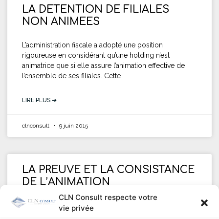
LA DETENTION DE FILIALES
NON ANIMEES
L’administration fiscale a adopté une position
rigoureuse en considérant qu’une holding n’est
animatrice que si elle assure l’animation effective de
l’ensemble de ses filiales. Cette
LIRE PLUS ➔
clnconsult
9 juin 2015
LA PREUVE ET LA CONSISTANCE
DE L’ANIMATION
CLN Consult respecte votre
Des jurisprudences récentes ont suivi l’argumentation
vie privée
de l’administration fiscale remettant en cause le